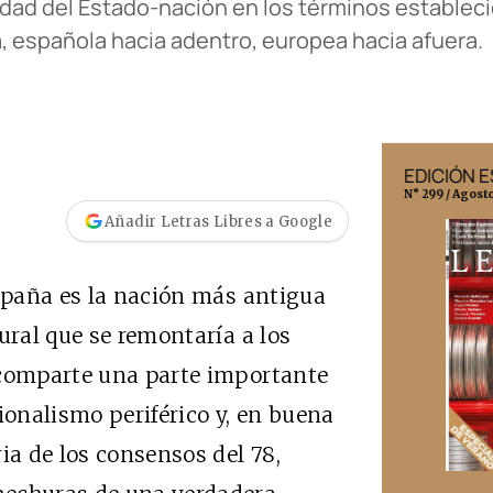
uidad del Estado-nación en los términos estableci
a, española hacia adentro, europea hacia afuera.
EDICIÓN MÉXICO
EDICIÓN 
N° 332 / Agosto 2026
N° 299 / Agost
Añadir Letras Libres a Google
España es la nación más antigua
ural que se remontaría a los
 comparte una parte importante
ionalismo periférico y, en buena
ia de los consensos del 78,