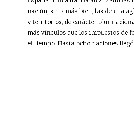
España nunca habría alcanzado las 
Cine desde los márgen
nación, sino, más bien, las de una ag
EDICIÓN MÉXICO
y territorios, de carácter plurinacio
SUSCRÍBETE
más vínculos que los impuestos de fo
el tiempo. Hasta ocho naciones llegó 