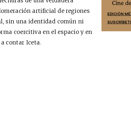
hechuras de una verdadera
Cine desde los márgenes
es
Cine d
lomeración artificial de regiones
EDICIÓN ESPAÑA
EDICIÓN MÉ
nal, sin una identidad común ni
SUSCRÍBETE
SUSCRÍBET
rma coercitiva en el espacio y en
a contar Iceta.