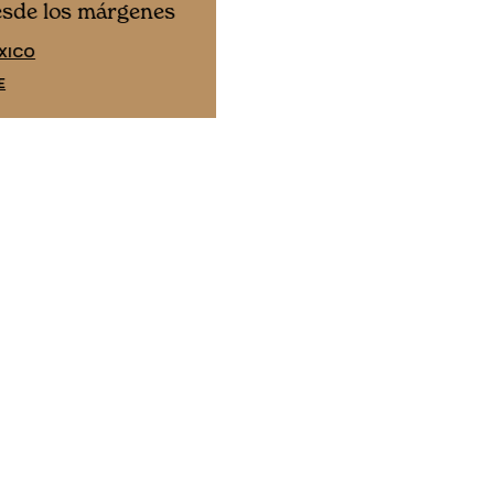
Cine desde los márgene
esde los márgenes
EDICIÓN ESPAÑA
XICO
SUSCRÍBETE
E