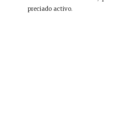
Cine desde los márgen
preciado activo.
EDICIÓN MÉXICO
SUSCRÍBETE