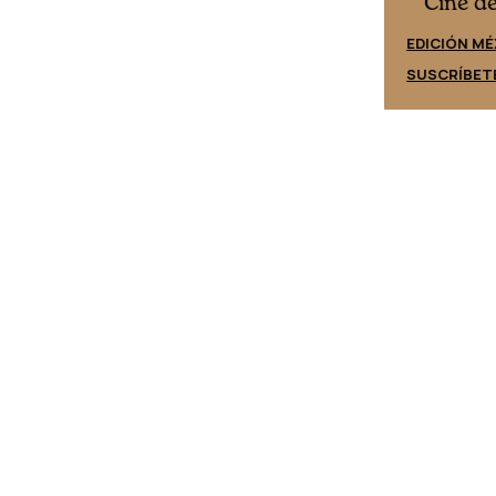
Cine desde los márgenes
es
Cine d
EDICIÓN ESPAÑA
EDICIÓN MÉ
SUSCRÍBETE
SUSCRÍBET