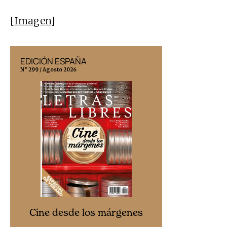
[
Imagen
]
EDICIÓN ESPAÑA
EDICIÓN MÉX
N° 299 / Agosto 2026
N° 332 / Agosto 202
Cine desd
Cine desde los márgenes