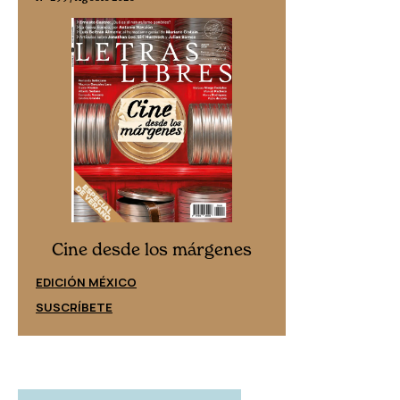
Cine desd
Cine desde los márgenes
EDICIÓN ESPAÑ
EDICIÓN MÉXICO
SUSCRÍBETE
SUSCRÍBETE