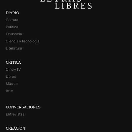
DIARIO
Cultura
Política
Economía
Ciencia y Tecnología
Literatura
CRITICA
Cine y TV
Libros
Música
Arte
CONVERSACIONES
Entrevistas
CREACIÓN