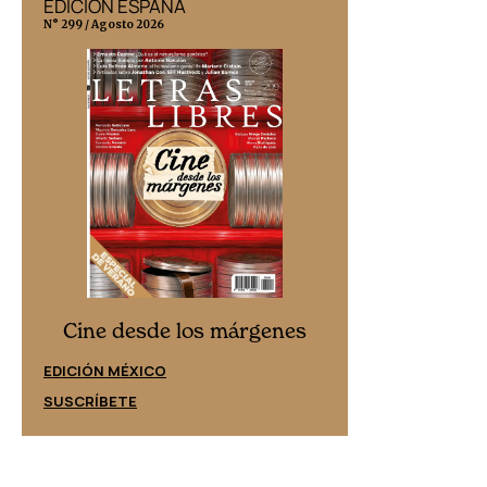
EDICIÓN ESPAÑA
EDICIÓN MÉX
N° 299 / Agosto 2026
N° 332 / Agosto 202
Cine desd
Cine desde los márgenes
EDICIÓN ESPAÑ
EDICIÓN MÉXICO
SUSCRÍBETE
SUSCRÍBETE