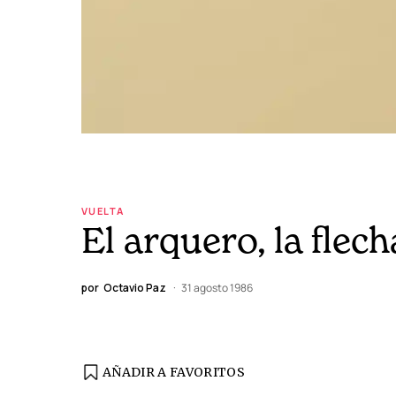
VUELTA
El arquero, la flec
por
Octavio Paz
31 agosto 1986
AÑADIR A FAVORITOS