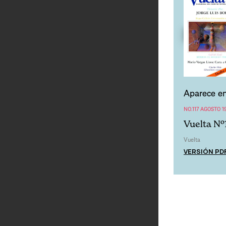
Aparece en
NO.117 AGOSTO 1
Vuelta Nº
Vuelta
VERSIÓN PD