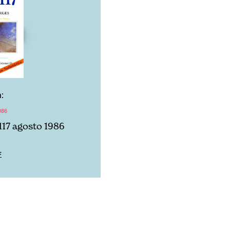
:
986
117 agosto 1986
F