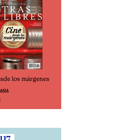
esde los márgenes
Cine desde los márgen
PAÑA
EDICIÓN MÉXICO
E
SUSCRÍBETE