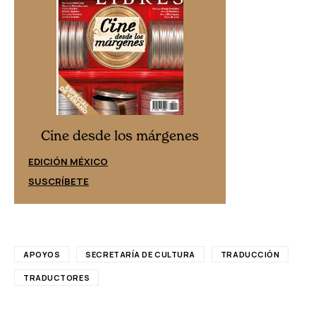
Cine desd
Cine desde los márgenes
EDICIÓN ESPAÑ
EDICIÓN MÉXICO
SUSCRÍBETE
SUSCRÍBETE
APOYOS
SECRETARÍA DE CULTURA
TRADUCCIÓN
TRADUCTORES