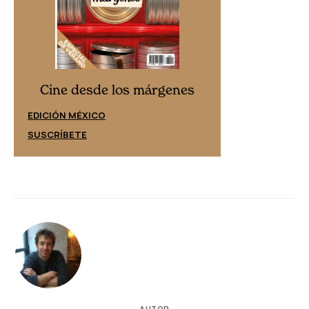
Cine desd
Cine desde los márgenes
EDICIÓN ESPAÑ
EDICIÓN MÉXICO
SUSCRÍBETE
SUSCRÍBETE
AUTOR