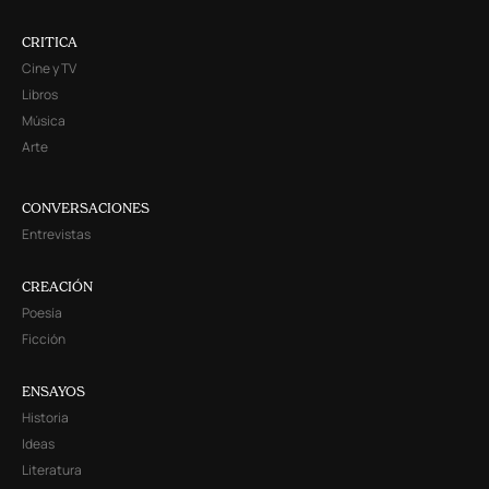
CRITICA
Cine y TV
Libros
Música
Arte
CONVERSACIONES
Entrevistas
CREACIÓN
Poesía
Ficción
ENSAYOS
Historia
Ideas
Literatura