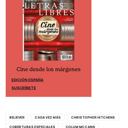
Cine desde los márgenes
Cine desd
EDICIÓN ESPAÑA
EDICIÓN MÉXIC
SUSCRÍBETE
SUSCRÍBETE
BELIEVER
CADA VEZ MÁS
CHRISTOPHER HITCHENS
COBERTURAS ESPECIALES
COLUM MCCANN