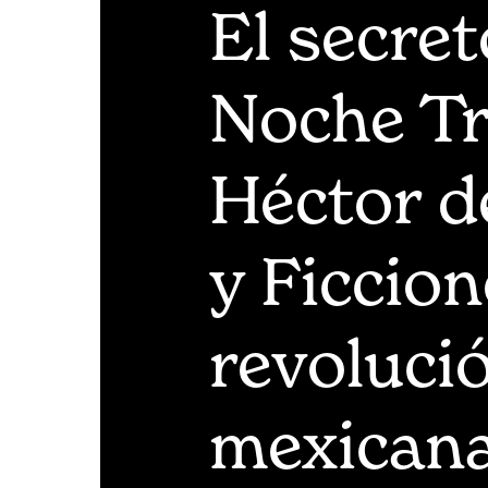
El secret
Noche Tr
Héctor d
y Ficcion
revoluci
mexicana