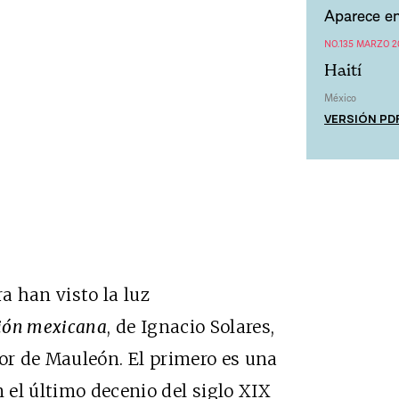
Aparece en
NO.135 MARZO 2
Haití
México
VERSIÓN PD
a han visto la luz
ción mexicana
, de Ignacio Solares,
tor de Mauleón. El primero es una
el último decenio del siglo XIX