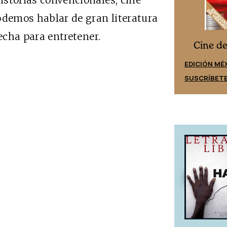
historias convencionales, cine
odemos hablar de gran literatura
 hecha para entretener.
Cine desde los márgenes
s
Cine d
EDICIÓN ESPAÑA
EDICIÓN MÉ
SUSCRÍBETE
SUSCRÍBET