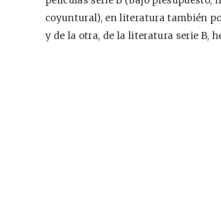
películas serie B (bajo presupuesto, 
coyuntural), en literatura también p
y de la otra, de la literatura serie B,
Cine desde los márgene
EDICIÓN MÉXICO
SUSCRÍBETE