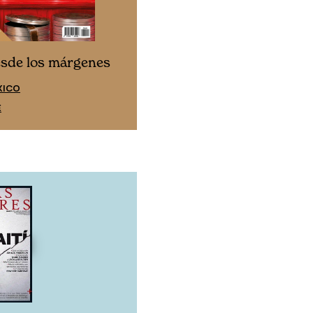
Cine desde los márgen
esde los márgenes
EDICIÓN ESPAÑA
XICO
SUSCRÍBETE
E