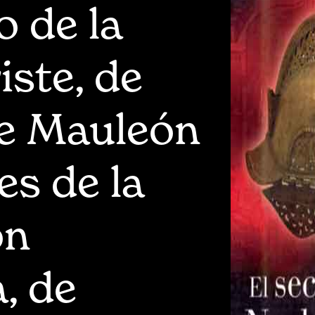
o de la
iste, de
e Mauleón
es de la
ón
, de