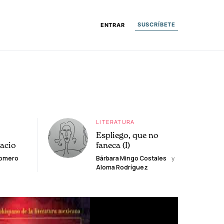
SUSCRÍBETE
ENTRAR
LITERATURA
Espliego, que no
lacio
faneca (I)
Romero
Bárbara Mingo Costales
y
Aloma Rodríguez