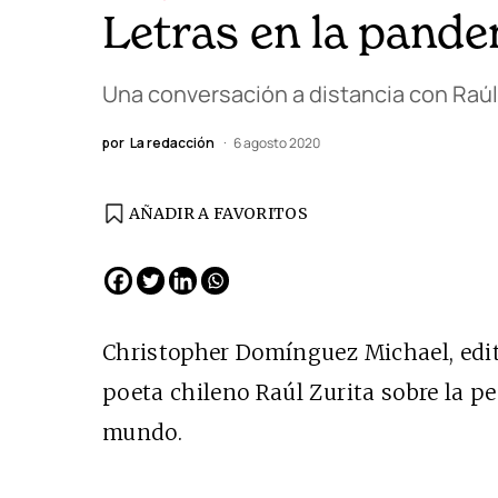
Letras en la pande
Una conversación a distancia con Raúl 
por
La redacción
6 agosto 2020
AÑADIR A FAVORITOS
EDICIÓN ESPAÑA
N° 299 / Agosto 2026
Christopher Domínguez Michael, edi
poeta chileno Raúl Zurita sobre la pe
mundo.