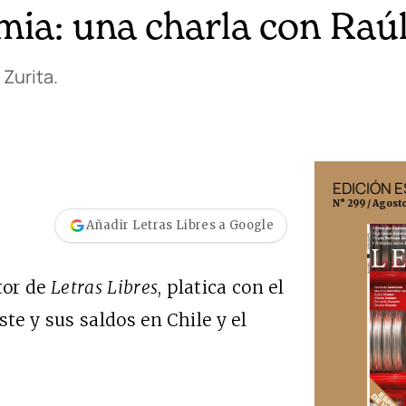
mia: una charla con Raúl
Zurita.
EDICIÓN MÉXICO
EDICIÓN 
N° 332 / Agosto 2026
N° 299 / Agost
Añadir Letras Libres a Google
tor de
Letras Libres
, platica con el
ste y sus saldos en Chile y el