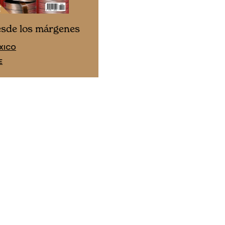
Cine desde los márgene
esde los márgenes
EDICIÓN ESPAÑA
XICO
SUSCRÍBETE
E