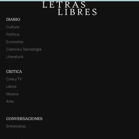
DIARIO
Cultura
Política
Economía
Ciencia y Tecnología
Literatura
CRITICA
Cine y TV
Libros
Música
Arte
CONVERSACIONES
Entrevistas