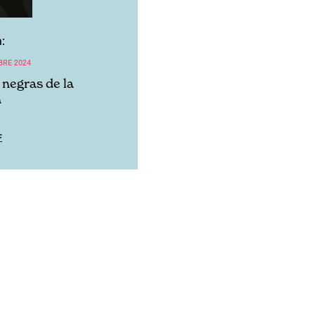
:
BRE 2024
 negras de la
n
F