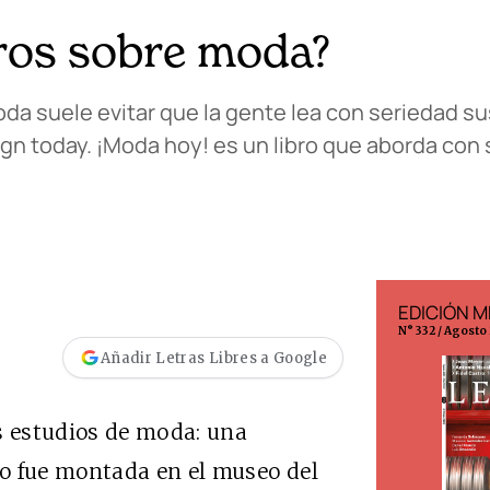
ibros sobre moda?
moda suele evitar que la gente lea con seriedad s
gn today. ¡Moda hoy! es un libro que aborda con 
EDICIÓN ESPAÑA
EDICIÓN M
N° 299 / Agosto 2026
N° 332 / Agosto
Añadir Letras Libres a Google
s estudios de moda: una
o fue montada en el museo del