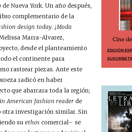
) de Nueva York. Un año después,
 libro complementario de la
ashion design today. ¡Moda
Melissa Marra-Alvarez,
Cine d
Cine desde los márgenes
royecto, desde el planteamiento
EDICIÓN ES
EDICIÓN MÉXICO
todo el continente para
SUSCRÍBET
SUSCRÍBETE
omo rastrear piezas. Ante este
roeza radicó en haber
ecto que abarcara toda la región;
in American fashion reader
de
otra investigación similar. Sin
uiendo su
ethos
comercial– se