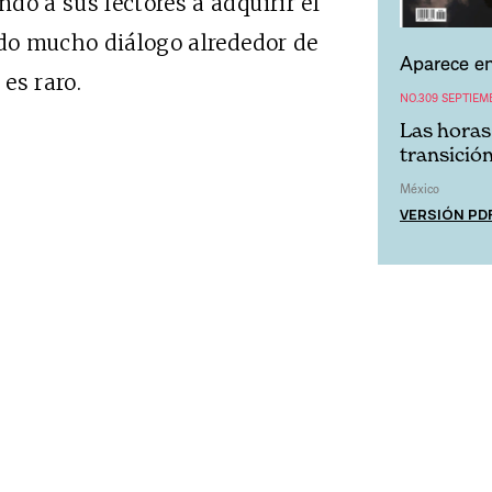
do a sus lectores a adquirir el
ido mucho diálogo alrededor de
Aparece en
 es raro.
NO.309 SEPTIEM
Las horas
transició
México
VERSIÓN PD