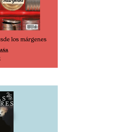
esde los márgenes
Cine desde los márgen
PAÑA
EDICIÓN MÉXICO
E
SUSCRÍBETE