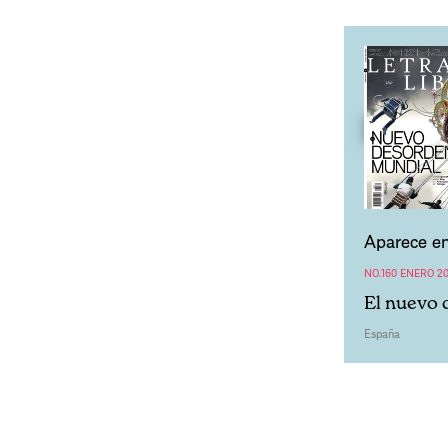
Aparece en
NO.160 ENERO 20
El nuevo 
España