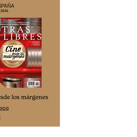
ESPAÑA
EDICIÓN MÉXICO
 2026
N° 332 / Agosto 2026
Cine desde los márgen
esde los márgenes
EDICIÓN ESPAÑA
XICO
SUSCRÍBETE
E