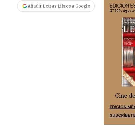
EDICIÓN MÉXICO
EDICIÓN 
Añadir Letras Libres a Google
N° 332 / Agosto 2026
N° 299 / Agosto
Cine desde los márgenes
s
Cine d
EDICIÓN ESPAÑA
EDICIÓN MÉ
SUSCRÍBETE
SUSCRÍBET