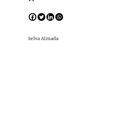
EDICIÓN ESPAÑA
N° 299 / Agosto 2026
Selva Almada
Cine desde los márgene
EDICIÓN MÉXICO
SUSCRÍBETE