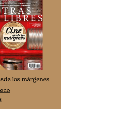
Cine desde los márgene
esde los márgenes
EDICIÓN ESPAÑA
XICO
SUSCRÍBETE
E