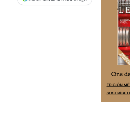
”
Cine desde los márgenes
es
Cine d
EDICIÓN ESPAÑA
EDICIÓN MÉ
SUSCRÍBETE
SUSCRÍBET