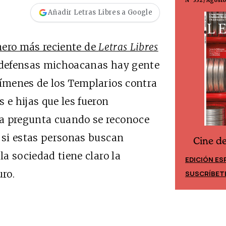
N° 299 / Agosto 2026
N° 332 / Agost
Añadir Letras Libres a Google
ero más reciente de
Letras Libres
todefensas michoacanas hay gente
rímenes de los Templarios contra
 e hijas que les fueron
ra pregunta cuando se reconoce
s si estas personas buscan
Cine d
Cine desde los márgenes
la sociedad tiene claro la
EDICIÓN ES
EDICIÓN MÉXICO
uro.
SUSCRÍBET
SUSCRÍBETE