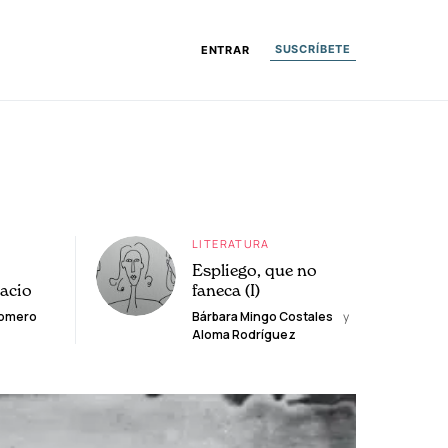
SUSCRÍBETE
ENTRAR
LITERATURA
Espliego, que no
lacio
faneca (I)
Romero
Bárbara Mingo Costales
y
Aloma Rodríguez