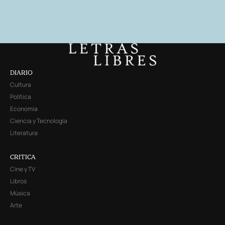
DIARIO
Cultura
Política
Economía
Ciencia y Tecnología
Literatura
CRITICA
Cine y TV
Libros
Música
Arte