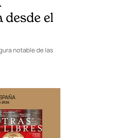
a
a desde el
gura notable de las
ESPAÑA
EDICIÓN MÉXICO
o 2026
N° 332 / Agosto 2026