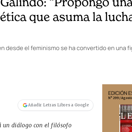
 Galindo: “Propongo un
ética que asuma la luch
en desde el feminismo se ha convertido en una fi
EDICIÓN MÉXICO
EDICIÓN 
N° 332 / Agosto 2026
N° 299 / Agost
Añadir Letras Libres a Google
á un diálogo con el filósofo