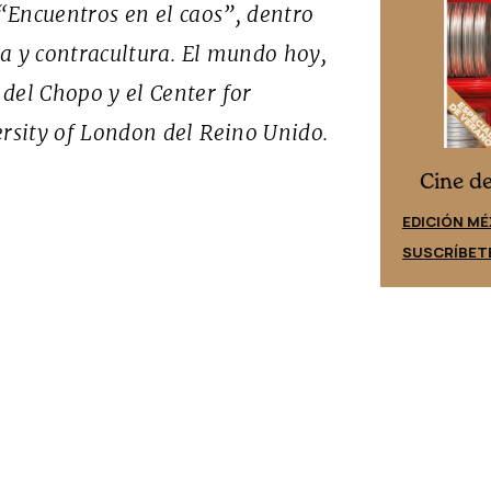
 “Encuentros en el caos”, dentro
ica y contracultura. El mundo hoy
,
del Chopo y el Center for
ersity of London del Reino Unido.
Cine desde los márgenes
es
Cine d
EDICIÓN ESPAÑA
EDICIÓN MÉ
SUSCRÍBETE
SUSCRÍBET