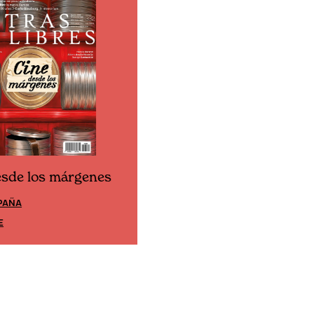
esde los márgenes
Cine desde los márgene
PAÑA
EDICIÓN MÉXICO
E
SUSCRÍBETE