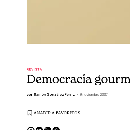
REVISTA
Democracia gourm
por
Ramón González Férriz
9 noviembre 2007
AÑADIR A FAVORITOS