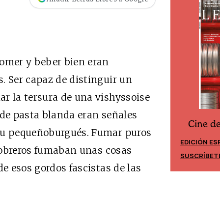
comer y beber bien eran
. Ser capaz de distinguir un
r la tersura de una vishyssoise
 de pasta blanda eran señales
Cine d
Cine desde los márgenes
itu pequeñoburgués. Fumar puros
EDICIÓN ES
EDICIÓN MÉXICO
s obreros fumaban unas cosas
SUSCRÍBET
SUSCRÍBETE
de esos gordos fascistas de las