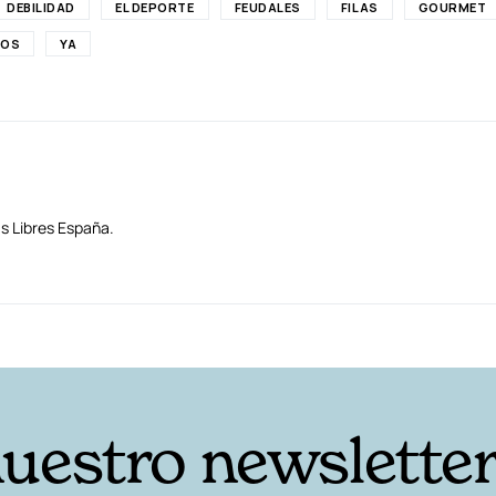
DEBILIDAD
EL DEPORTE
FEUDALES
FILAS
GOURMET
DOS
YA
as Libres España.
nuestro newslette