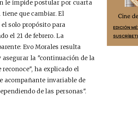
n le impide postular por cuarta
 tiene que cambiar. El
Cine desde los márgenes
es
Cine d
el solo propósito para
EDICIÓN ESPAÑA
EDICIÓN MÉ
ndo el 21 de febrero. La
SUSCRÍBETE
SUSCRÍBET
sparente: Evo Morales resulta
 asegurar la "continuación de la
e reconoce", ha explicado el
o e acompañante invariable de
dependiendo de las personas".