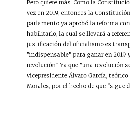
Pero quiere más. Como la Constitució
vez en 2019, entonces la Constitución
Cine desde los márgen
parlamento ya aprobó la reforma con 
EDICIÓN MÉXICO
habilitarlo, la cual se llevará a refere
SUSCRÍBETE
justificación del oficialismo es tran
"indispensable" para ganar en 2019 y
revolución". Ya que "una revolución s
vicepresidente Álvaro García, teóric
Morales, por el hecho de que “sigue 