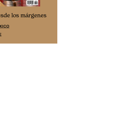
Cine desde los márgene
esde los márgenes
EDICIÓN ESPAÑA
XICO
SUSCRÍBETE
E