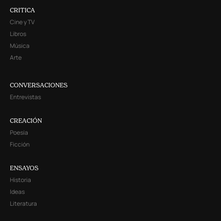
CRITICA
Cine y TV
Libros
Música
Arte
CONVERSACIONES
Entrevistas
CREACIÓN
Poesía
Ficción
ENSAYOS
Historia
Ideas
Literatura