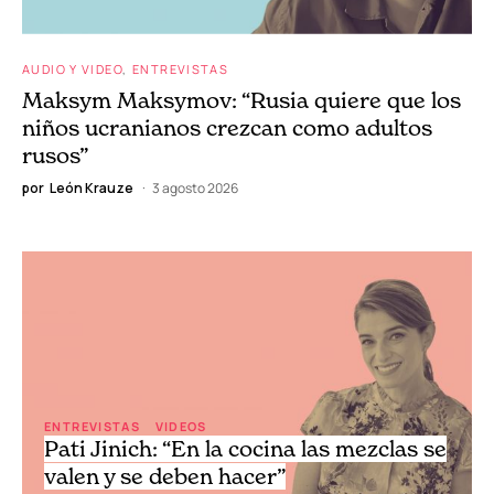
AUDIO Y VIDEO
ENTREVISTAS
Maksym Maksymov: “Rusia quiere que los
niños ucranianos crezcan como adultos
rusos”
por
León Krauze
3 agosto 2026
ENTREVISTAS
VIDEOS
Pati Jinich: “En la cocina las mezclas se
valen y se deben hacer”