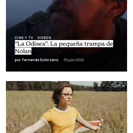
CINE Y TV
VIDEOS
“La Odisea”: La pequeña trampa de
Nolan
por
Fernanda Solórzano
30 julio 2026