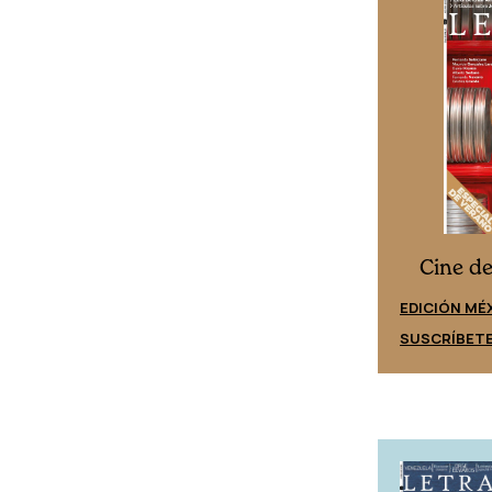
Cine desde los márgenes
s
Cine d
EDICIÓN ESPAÑA
EDICIÓN MÉ
SUSCRÍBETE
SUSCRÍBET