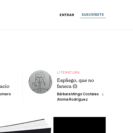
SUSCRÍBETE
ENTRAR
LITERATURA
Espliego, que no
lacio
faneca (I)
Romero
Bárbara Mingo Costales
y
Aloma Rodríguez