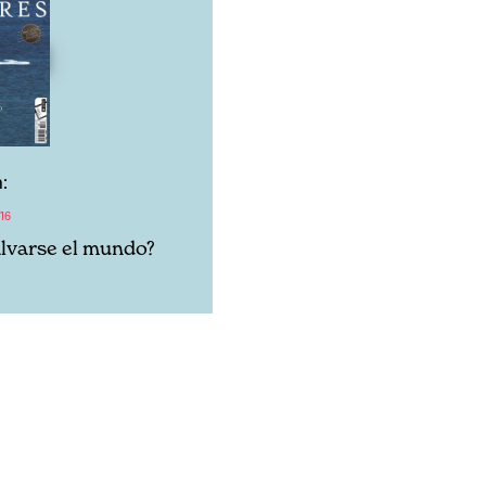
:
16
lvarse el mundo?