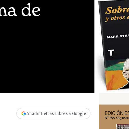
ma de
EDICIÓN MÉXICO
EDICIÓN 
Añadir Letras Libres a Google
N° 332 / Agosto 2026
N° 299 / Agosto