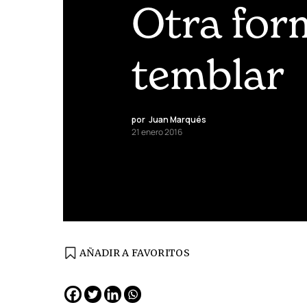
Otra for
temblar
por
Juan Marqués
21 enero 2016
AÑADIR A FAVORITOS
EDICIÓN ESPAÑA
N° 299 / Agosto 2026