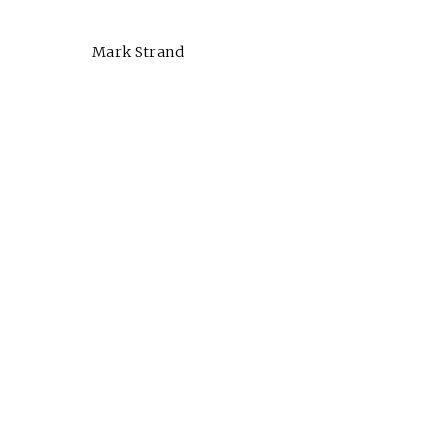
Mark Strand
Cine desde los márgene
EDICIÓN MÉXICO
SUSCRÍBETE