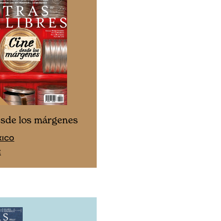
Cine desde los márgen
esde los márgenes
EDICIÓN ESPAÑA
XICO
SUSCRÍBETE
E