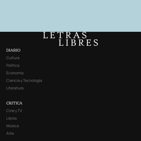
DIARIO
Cultura
Política
Economía
Ciencia y Tecnología
Literatura
CRITICA
Cine y TV
Libros
Música
Arte