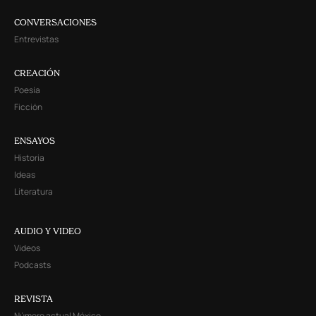
CONVERSACIONES
Entrevistas
CREACIÓN
Poesía
Ficción
ENSAYOS
Historia
Ideas
Literatura
AUDIO Y VIDEO
Videos
Podcasts
REVISTA
Número actual México