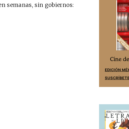
en semanas, sin gobiernos:
Cine desde los márgenes
s
Cine d
EDICIÓN ESPAÑA
EDICIÓN MÉ
SUSCRÍBETE
SUSCRÍBET