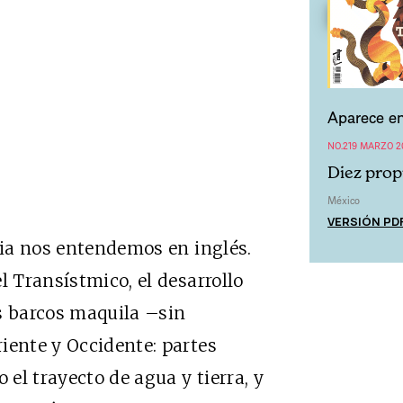
Aparece en
NO.219 MARZO 2
Diez prop
México
VERSIÓN PD
ndia nos entendemos en inglés.
l Transístmico, el desarrollo
s barcos maquila –sin
iente y Occidente: partes
el trayecto de agua y tierra, y