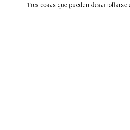
Tres cosas que pueden desarrollarse 
Cine desde los márgene
EDICIÓN MÉXICO
SUSCRÍBETE