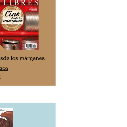
Cine desde los márgen
esde los márgenes
EDICIÓN ESPAÑA
XICO
SUSCRÍBETE
E