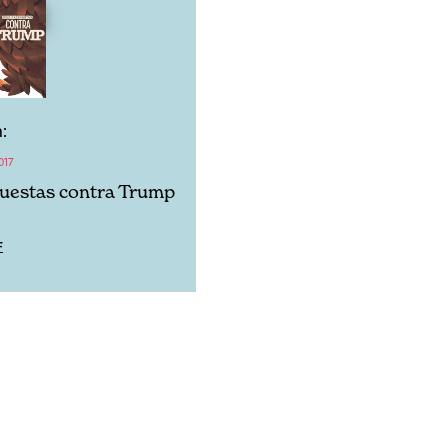
:
017
uestas contra Trump
F