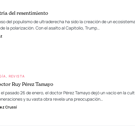
ria del resentimiento
oso del populismo de ultraderecha ha sido la creación de un ecosistem
 de la polarización. Con el asalto al Capitolio, Trump…
ez
GÍA
REVISTA
octor Ruy Pérez Tamayo
 el pasado 26 de enero, el doctor Pérez Tamayo dejó un vacío en la cultu
eneraciones y su vasta obra revela una preocupación…
ez Crussí