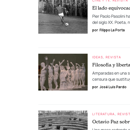
CINE Y TV
REVISTA
El lado equivocad
Pier Paolo Pasolini 
del siglo XX. Poeta,
por
Filippo La Porta
IDEAS
REVISTA
Filosofía y liber
Amparadas en una sup
censura que sustituye
por
José Luis Pardo
LITERATURA
REVIS
Octavio Paz sobr
Una mesa redonda en 