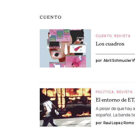
CUENTO
CUENTO
REVISTA
Los cuadros
______________
por
Abril Schmucler I
POLÍTICA
REVISTA
El entorno de ET
A pesar de que hay an
español. La banda te
por
Raul Lopez Romo