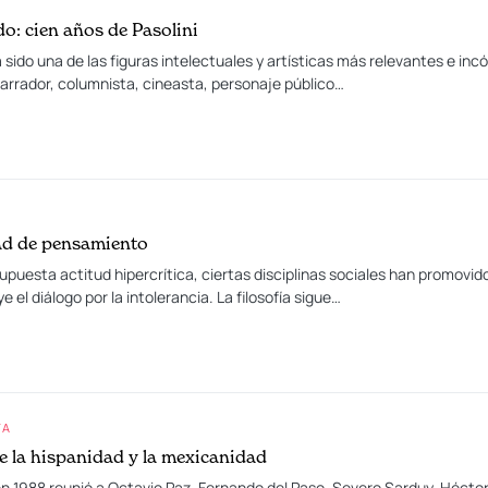
o: cien años de Pasolini
ha sido una de las figuras intelectuales y artísticas más relevantes e i
 narrador, columnista, cineasta, personaje público…
tad de pensamiento
uesta actitud hipercrítica, ciertas disciplinas sociales han promovido
 el diálogo por la intolerancia. La filosofía sigue…
TA
e la hispanidad y la mexicanidad
1988 reunió a Octavio Paz, Fernando del Paso, Severo Sarduy, Héctor B