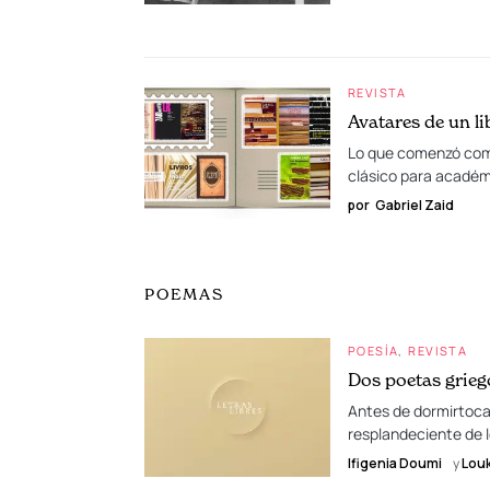
REVISTA
Avatares de un li
Lo que comenzó como 
clásico para académi
por
Gabriel Zaid
POEMAS
POESÍA
REVISTA
Dos poetas grieg
Antes de dormirtoca
resplandeciente de l
Ifigenia Doumi
y
Lou