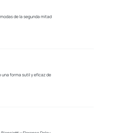
ncómodas de la segunda mitad
 una forma sutil y eficaz de
ianciotti y Florence Delay.