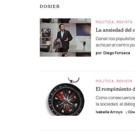
DOSIER
POLÍTICA
REVISTA
La ansiedad del 
Ganan los populistas
achican el centro po
por
Diego Fonseca
POLÍTICA
REVISTA
El rompimiento d
Como consecuencia d
la sociedad, el diálo
Ivabelle Arroyo
y
Gis