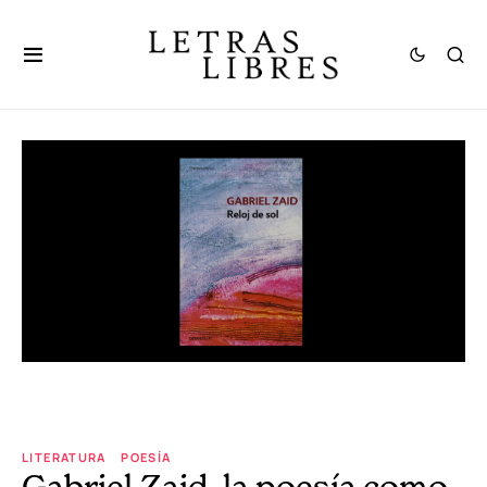
LITERATURA
POESÍA
Gabriel Zaid, la poesía como