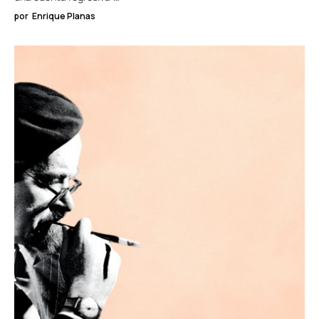
LIMA
RED HISPANA
Carta desde Lima. Vivir para contarla:
cómo sobrevivir con tu hija en un
concierto de K-Pop
He vivido estos dos últimos meses con la irritante secuencia de
una cuenta regresiva:…
por
Enrique Planas