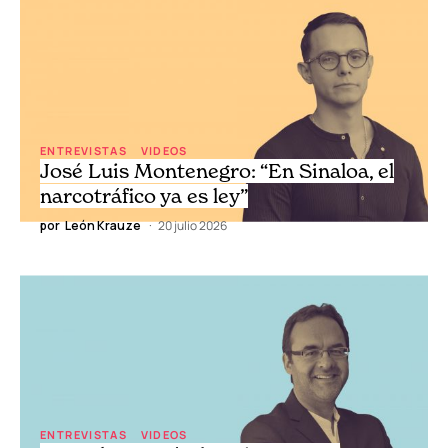
ENTREVISTAS
VIDEOS
Pati Jinich: “En la cocina las mezclas se
valen y se deben hacer”
por
León Krauze
27 julio 2026
ENTREVISTAS
VIDEOS
José Luis Montenegro: “En Sinaloa, el
narcotráfico ya es ley”
por
León Krauze
20 julio 2026