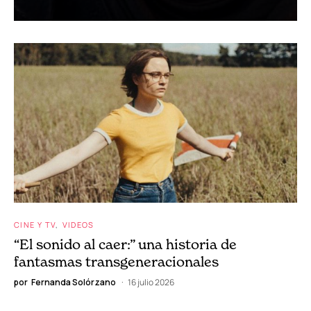
CINE Y TV
VIDEOS
“La Odisea”: La pequeña trampa de
Nolan
por
Fernanda Solórzano
30 julio 2026