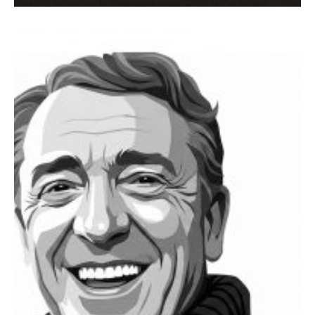
CINE Y TV
El resistente Olmo
por
Ernesto Diezmartínez
6 agosto 2026