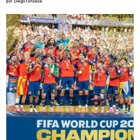
RED HISPANA
WASHINGTON
La broma que no es broma
Trump usa los chistes como globos de ensayo, para encubrir su
deseo de violar la ley.
por
Diego Fonseca