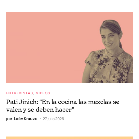
lumpenproletariado a los tecnoseñores–…
por
Branko Milanovic
CIBERDIÁLOGOS