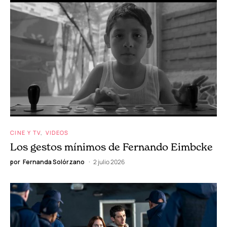
CINE Y TV
VIDEOS
“El sonido al caer:” una historia de
fantasmas transgeneracionales
por
Fernanda Solórzano
16 julio 2026
CINE Y TV
VIDEOS