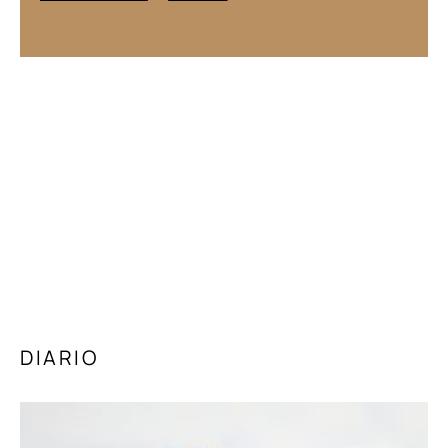
González Lara, Daniel Krauze y Luis
Reséndiz sobre el cine desde los
márgenes • Jean Meyer: cómo empezó la
Cristiada • Antonio Navalón: la nueva
Europa • Fidel Castro, 100 años • Y más
EDICIÓN ESPAÑA
ARCHIVO