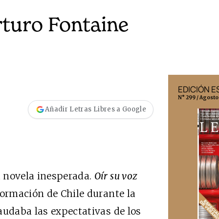
rturo Fontaine
EDICIÓN MÉXICO
EDICIÓN 
N° 332 / Agosto 2026
N° 299 / Agosto
Añadir Letras Libres a Google
 novela inesperada.
Oír su voz
formación de Chile durante la
audaba las expectativas de los