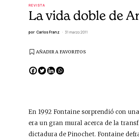
REVISTA
La vida doble de A
por
Carlos Franz
31 marzo 2011
AÑADIR A FAVORITOS
EDICIÓN ESPAÑA
N° 299 / Agosto 2026
En 1992 Fontaine sorprendió con una
era un gran mural acerca de la trans
dictadura de Pinochet. Fontaine defr