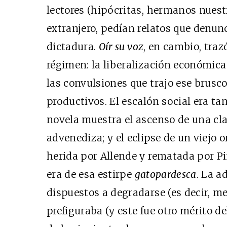
lectores (hipócritas, hermanos nuest
Cine desde los márgene
extranjero, pedían relatos que denunc
EDICIÓN MÉXICO
dictadura.
Oír su voz
, en cambio, traz
SUSCRÍBETE
régimen: la liberalización económica r
las convulsiones que trajo ese brusc
productivos. El escalón social era t
novela muestra el ascenso de una cla
advenediza; y el eclipse de un viejo o
herida por Allende y rematada por P
era de esa estirpe
gatopardesca
. La a
dispuestos a degradarse (es decir, mez
prefiguraba (y este fue otro mérito de