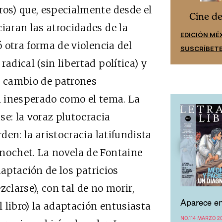
ros) que, especialmente desde el
Cine desde los márgenes
s
Cine d
iaran las atrocidades de la
EDICIÓN ESPAÑA
EDICIÓN MÉ
ó otra forma de violencia del
SUSCRÍBETE
SUSCRÍBET
adical (sin libertad política) y
o cambio de patrones
an inesperado como el tema. La
se: la voraz plutocracia
rden: la aristocracia latifundista
inochet. La novela de Fontaine
daptación de los patricios
clarse), con tal de no morir,
Aparece en
l libro) la adaptación entusiasta
NO.114 MARZO 20