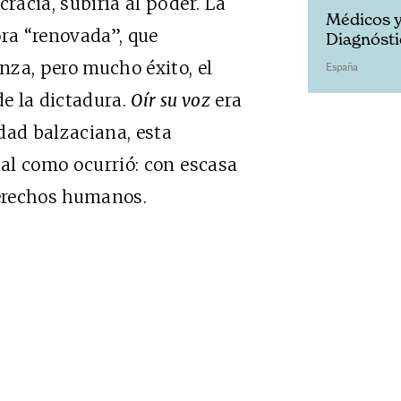
racia, subiría al poder. La
Médicos y
ora “renovada”, que
Diagnósti
nza, pero mucho éxito, el
España
e la dictadura.
Oír su voz
era
dad balzaciana, esta
tal como ocurrió: con escasa
derechos humanos.