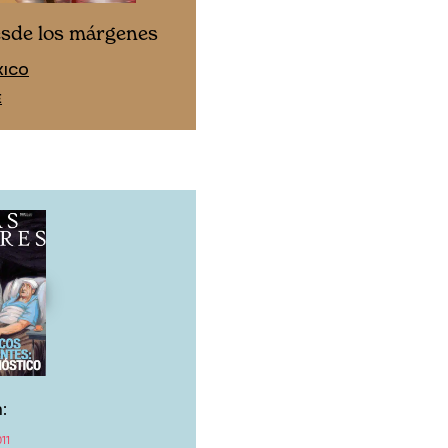
Cine desde los márgen
esde los márgenes
EDICIÓN ESPAÑA
XICO
SUSCRÍBETE
E
:
11