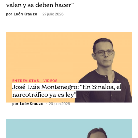
valen y se deben hacer”
por
León Krauze
27 julio 2026
ENTREVISTAS
VIDEOS
José Luis Montenegro: “En Sinaloa, el
narcotráfico ya es ley”
por
León Krauze
20 julio 2026