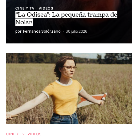
CINE Y TV
VIDEOS
“La Odisea”: La pequeña trampa de
Nolan
por
Fernanda Solórzano
30 julio 2026
CINE Y TV
VIDEOS