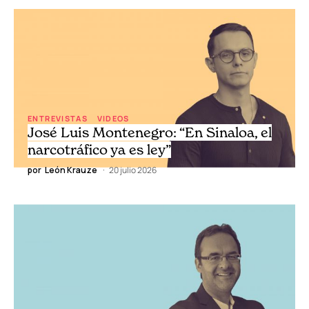
ENTREVISTAS
VIDEOS
José Luis Montenegro: “En Sinaloa, el
narcotráfico ya es ley”
por
León Krauze
20 julio 2026