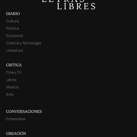
DIARIO
Cultura
Política
Economía
Ciencia y Tecnología
Literatura
CRITICA
Cine y TV
Libros
Música
Arte
CONVERSACIONES
Entrevistas
CREACIÓN