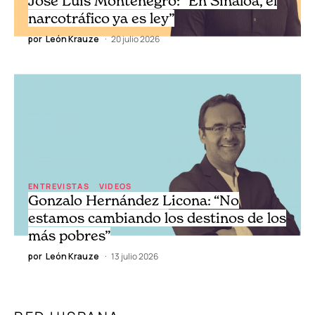
José Luis Montenegro: “En Sinaloa, el
narcotráfico ya es ley”
por
León Krauze
20 julio 2026
ENTREVISTAS
VIDEOS
Gonzalo Hernández Licona: “No
estamos cambiando los destinos de los
más pobres”
por
León Krauze
13 julio 2026