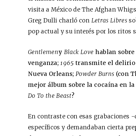
visita a México de The Afghan Whigs 
Greg Dulli charló con
Letras Libres
so
pop actual y su interés por los ri
Gentlemen
y
Black Love
hablan sobre 
venganza;
1965
transmite el deliri
Nueva Orleans;
Powder Burns
(con Th
mejor álbum sobre la cocaína en la 
Do To the Beast
?
En contraste con esas grabaciones 
específicos y demandaban cierta prep