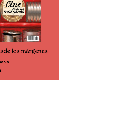
esde los márgenes
Cine desde los márgene
PAÑA
EDICIÓN MÉXICO
E
SUSCRÍBETE