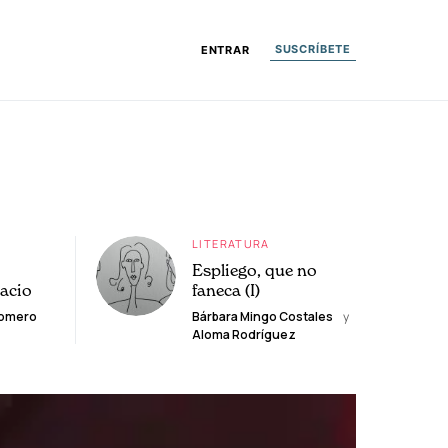
SUSCRÍBETE
ENTRAR
LITERATURA
Espliego, que no
lacio
faneca (I)
Romero
Bárbara Mingo Costales
y
Aloma Rodríguez