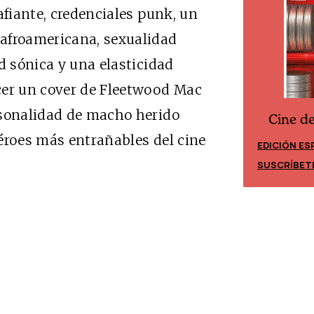
afiante, credenciales punk, un
afroamericana, sexualidad
d sónica y una elasticidad
cer un cover de Fleetwood Mac
rsonalidad de macho herido
Cine d
Cine desde los márgenes
éroes más entrañables del cine
EDICIÓN ES
EDICIÓN MÉXICO
SUSCRÍBET
SUSCRÍBETE