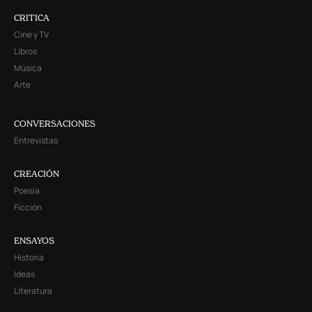
CRITICA
Cine y TV
Libros
Música
Arte
CONVERSACIONES
Entrevistas
CREACIÓN
Poesía
Ficción
ENSAYOS
Historia
Ideas
Literatura