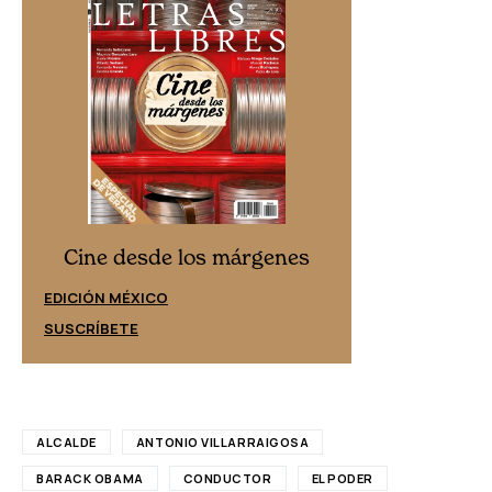
Cine desd
Cine desde los márgenes
EDICIÓN ESPAÑ
EDICIÓN MÉXICO
SUSCRÍBETE
SUSCRÍBETE
ALCALDE
ANTONIO VILLARRAIGOSA
BARACK OBAMA
CONDUCTOR
EL PODER