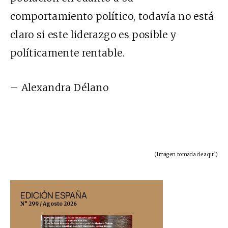
comportamiento político, todavía no está
claro si este liderazgo es posible y
políticamente rentable.
– Alexandra Délano
(Imagen tomada de
aquí
)
EDICIÓN ESPAÑA
EDICIÓN MÉX
N° 299 / Agosto 2026
N° 332 / Agosto 202