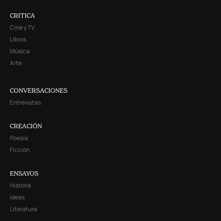
CRITICA
Cine y TV
Libros
Música
Arte
CONVERSACIONES
Entrevistas
CREACIÓN
Poesía
Ficción
ENSAYOS
Historia
Ideas
Literatura