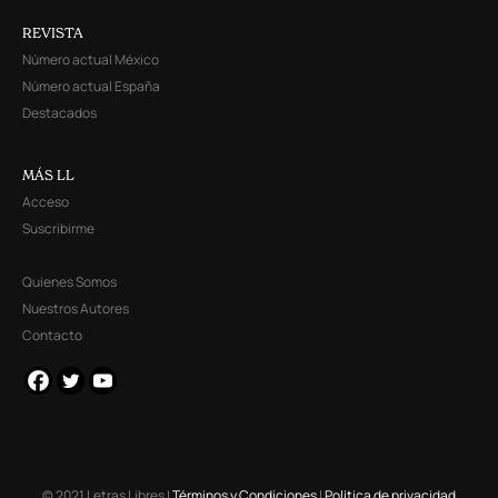
REVISTA
Número actual México
Número actual España
Destacados
MÁS LL
Acceso
Suscribirme
Quienes Somos
Nuestros Autores
Contacto
© 2021 Letras Libres |
Términos y Condiciones
|
Política de privacidad