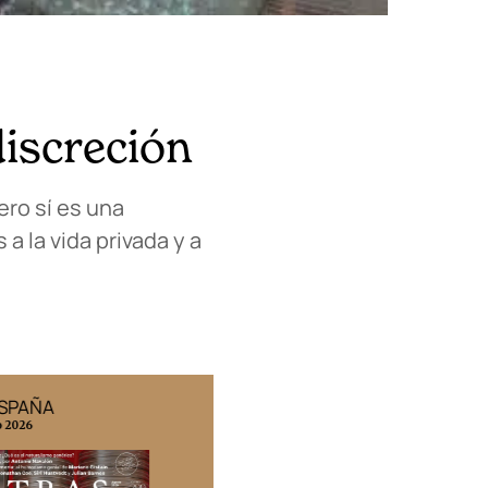
discreción
ro sí es una
a la vida privada y a
ESPAÑA
EDICIÓN MÉXICO
o 2026
N° 332 / Agosto 2026