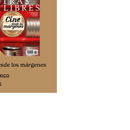
Cine desde los márgene
esde los márgenes
EDICIÓN ESPAÑA
XICO
SUSCRÍBETE
E