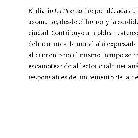
El diario
La Prensa
fue por décadas u
asomarse, desde el horror y la sordide
ciudad. Contribuyó a moldear estereo
delincuentes; la moral ahí expresada
al crimen pero al mismo tiempo se r
escamoteando al lector cualquier aná
Cine desde los márgen
responsables del incremento de la de
EDICIÓN MÉXICO
SUSCRÍBETE