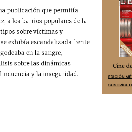
na publicación que permitía
z, a los barrios populares de la
tipos sobre víctimas y
 se exhibía escandalizada frente
egodeaba en la sangre,
lisis sobre las dinámicas
Cine desde los márgenes
es
Cine d
lincuencia y la inseguridad.
EDICIÓN ESPAÑA
EDICIÓN MÉ
SUSCRÍBETE
SUSCRÍBET