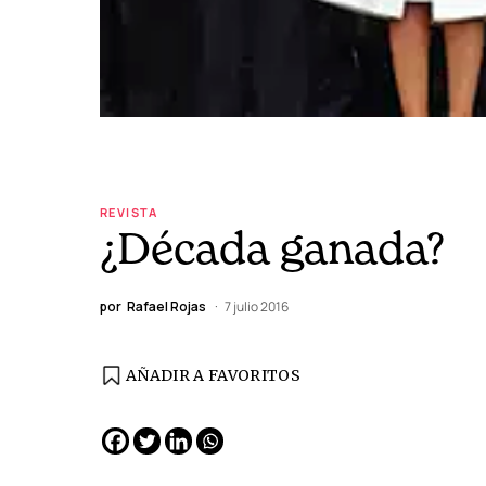
REVISTA
¿Década ganada?
por
Rafael Rojas
7 julio 2016
AÑADIR A FAVORITOS