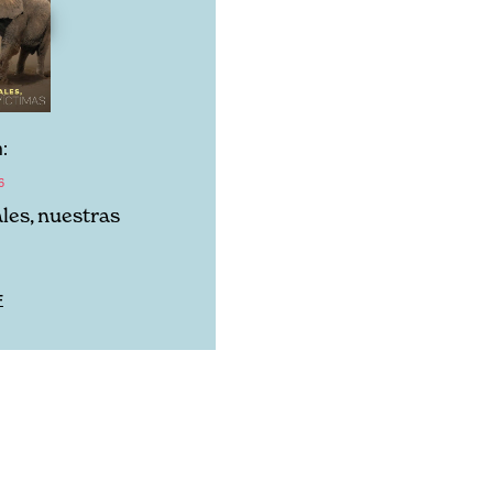
:
6
les, nuestras
F