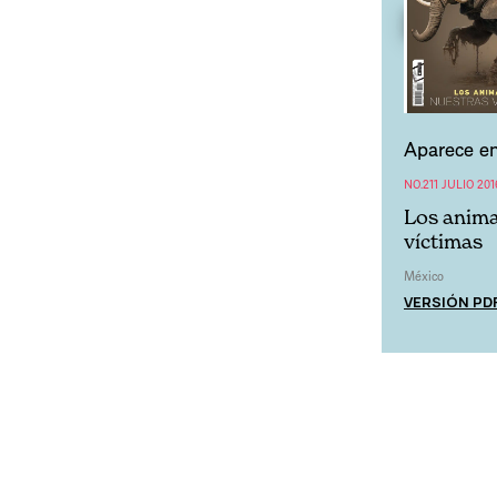
Aparece en
NO.211 JULIO 201
Los anima
víctimas
México
VERSIÓN PD