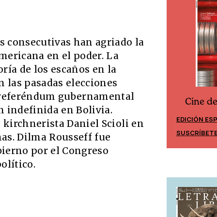
s consecutivas han agriado la
americana en el poder. La
ía de los escaños en la
n las pasadas elecciones
el referéndum gubernamental
Cine d
Cine desde los márgenes
n indefinida en Bolivia.
EDICIÓN ES
EDICIÓN MÉXICO
 kirchnerista Daniel Scioli en
SUSCRÍBET
SUSCRÍBETE
nas. Dilma Rousseff fue
ierno por el Congreso
olítico.