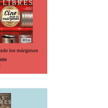
esde los márgenes
Cine desde los márgen
PAÑA
EDICIÓN MÉXICO
E
SUSCRÍBETE