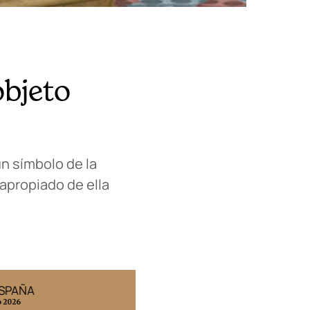
objeto
n símbolo de la
 apropiado de ella
ESPAÑA
EDICIÓN MÉXICO
o 2026
N° 332 / Agosto 2026