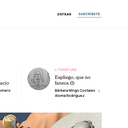
SUSCRÍBETE
ENTRAR
LITERATURA
Espliego, que no
lacio
faneca (I)
Romero
Bárbara Mingo Costales
y
Aloma Rodríguez