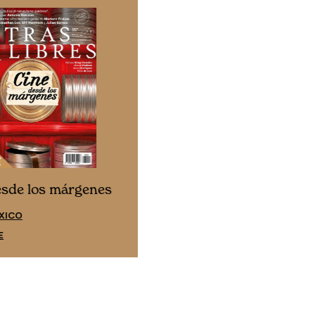
Cine desde los márgene
esde los márgenes
EDICIÓN ESPAÑA
XICO
SUSCRÍBETE
E