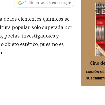
Añadir Letras Libres a Google
a de los elementos químicos se
ltura popular, sólo superada por
s, poetas, investigadores y
o objeto estético, pues no es
a.
Cine desde los márgenes
es
Cine d
EDICIÓN ESPAÑA
EDICIÓN MÉ
SUSCRÍBETE
SUSCRÍBET