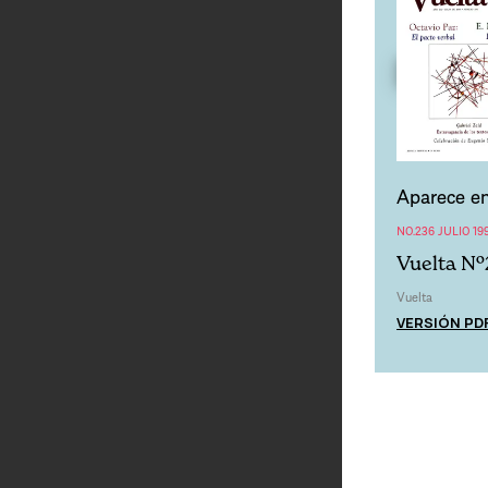
Aparece en
NO.236 JULIO 19
Vuelta Nº
Vuelta
VERSIÓN PD