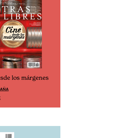
esde los márgenes
Cine desde los márgen
PAÑA
EDICIÓN MÉXICO
E
SUSCRÍBETE