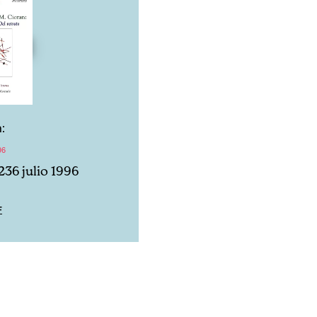
:
96
236 julio 1996
F