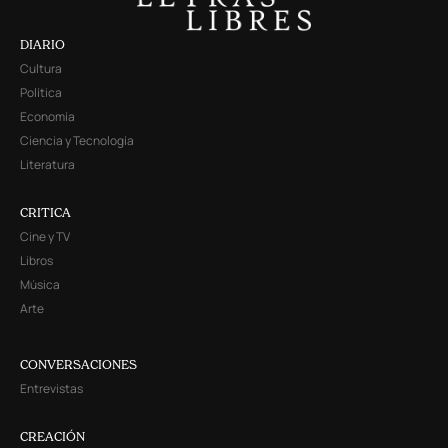
DIARIO
Cultura
Política
Economía
Ciencia y Tecnología
Literatura
CRITICA
Cine y TV
Libros
Música
Arte
CONVERSACIONES
Entrevistas
CREACIÓN