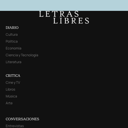
DIARIO
Cultura
Política
Economía
Ciencia y Tecnología
Literatura
CRITICA
Cine y TV
Libros
Música
Arte
CONVERSACIONES
Entrevistas