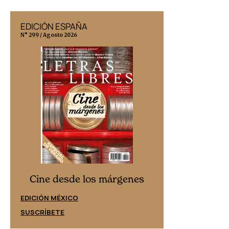
EDICIÓN ESPAÑA
EDICIÓN MÉX
N° 299 / Agosto 2026
N° 332 / Agosto 202
Cine desd
Cine desde los márgenes
EDICIÓN ESPAÑ
EDICIÓN MÉXICO
SUSCRÍBETE
SUSCRÍBETE