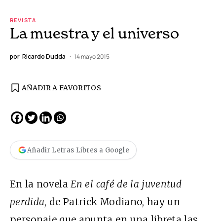
REVISTA
La muestra y el universo
por
Ricardo Dudda
14 mayo 2015
AÑADIR A FAVORITOS
Añadir Letras Libres a Google
En la novela
En el café de la juventud
perdida
, de Patrick Modiano, hay un
personaje que apunta en una libreta las