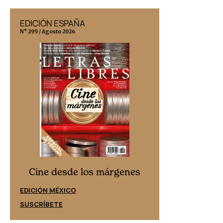
EDICIÓN ESPAÑA
EDICIÓN MÉX
N° 299 / Agosto 2026
N° 332 / Agosto 202
Cine desd
Cine desde los márgenes
EDICIÓN ESPAÑ
EDICIÓN MÉXICO
SUSCRÍBETE
SUSCRÍBETE