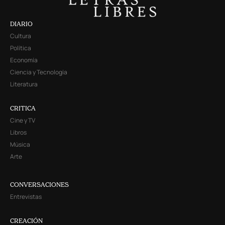
DIARIO
Cultura
Política
Economía
Ciencia y Tecnología
Literatura
CRITICA
Cine y TV
Libros
Música
Arte
CONVERSACIONES
Entrevistas
CREACIÓN