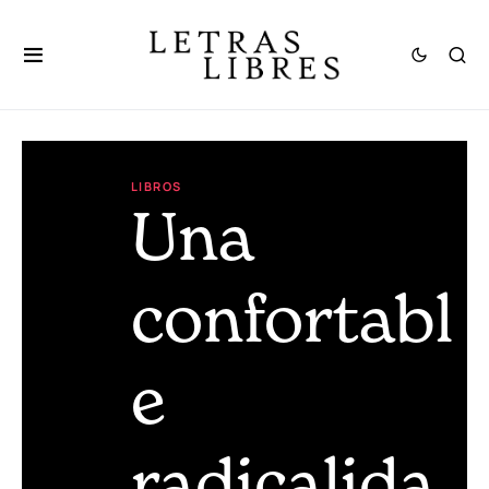
LIBROS
Una
confortabl
e
radicalida