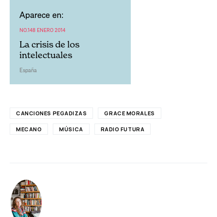
Aparece en:
NO.148 ENERO 2014
La crisis de los
intelectuales
España
CANCIONES PEGADIZAS
GRACE MORALES
MECANO
MÚSICA
RADIO FUTURA