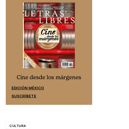
Cine desd
Cine desde los márgenes
EDICIÓN ESPAÑ
EDICIÓN MÉXICO
SUSCRÍBETE
SUSCRÍBETE
CULTURA