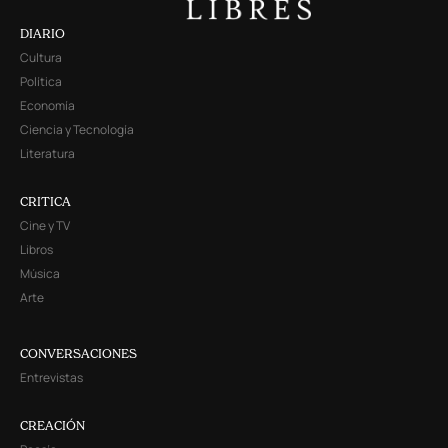
DIARIO
Cultura
Política
Economía
Ciencia y Tecnología
Literatura
CRITICA
Cine y TV
Libros
Música
Arte
CONVERSACIONES
Entrevistas
CREACIÓN