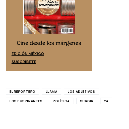
Cine desd
Cine desde los márgenes
EDICIÓN ESPAÑ
EDICIÓN MÉXICO
SUSCRÍBETE
SUSCRÍBETE
EL REPORTERO
LLAMA
LOS ADJETIVOS
LOS SUSPIRANTES
POLÍTICA
SURGIR
YA